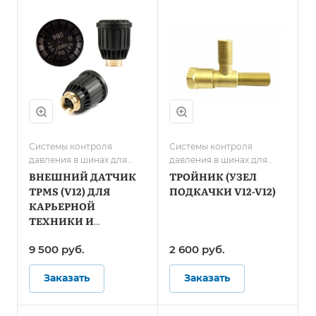
Системы контроля
Системы контроля
давления в шинах для
давления в шинах для
карьерной техники и
карьерной техники и
ВНЕШНИЙ ДАТЧИК
ТРОЙНИК (УЗЕЛ
спецтранспорта
спецтранспорта
TPMS (V12) ДЛЯ
ПОДКАЧКИ V12-V12)
КАРЬЕРНОЙ
ТЕХНИКИ И
СПЕЦТЕХНИКИ
9 500 руб.
2 600 руб.
Заказать
Заказать