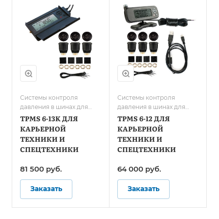
Системы контроля
Системы контроля
давления в шинах для
давления в шинах для
карьерной техники и
карьерной техники и
TPMS 6-13K ДЛЯ
TPMS 6-12 ДЛЯ
спецтранспорта
спецтранспорта
КАРЬЕРНОЙ
КАРЬЕРНОЙ
ТЕХНИКИ И
ТЕХНИКИ И
СПЕЦТЕХНИКИ
СПЕЦТЕХНИКИ
81 500 руб.
64 000 руб.
Заказать
Заказать