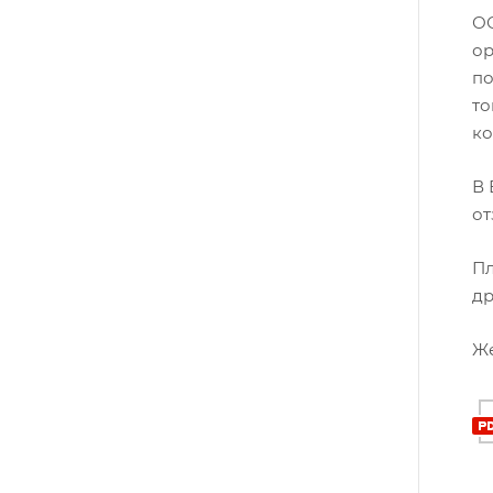
ОО
ор
по
то
к
В 
от
Пл
др
Же