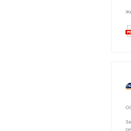
Же
ОО
За
си