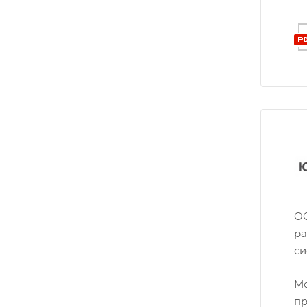
ОО
ра
си
Мо
пр