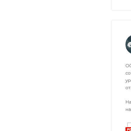
ОО
со
ур
от
На
на