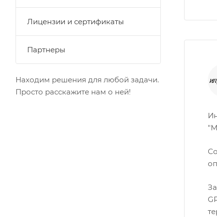
Лицензии и сертификаты
Партнеры
Находим решения для любой задачи.
Просто расскажите нам о ней!
Ин
"М
Со
оп
За
GP
те