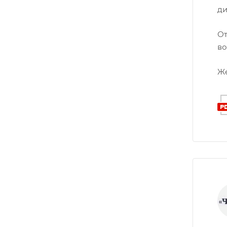
ди
От
во
Же