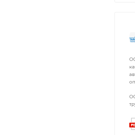
ОО
ка
ав
оп
ОО
тр