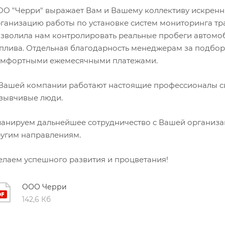
О "Черри" выражает Вам и Вашему коллективу искренн
ганизацию работы по установке систем мониторинга тр
зволила нам контролировать реальные пробеги автомоб
плива. Отдельная благодарность менеджерам за подбо
омфортными ежемесячными платежами.
Вашей компании работают настоящие профессионалы сво
зывчивые люди.
анируем дальнейшее сотрудничество с Вашей организац
угим направлениям.
лаем успешного развития и процветания!
ООО Черри
142,6 Кб