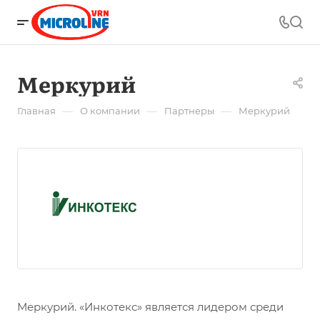
Меркурий
—
—
—
Главная
О компании
Партнеры
Меркурий
Меркурий. «Инкотекс» является лидером среди