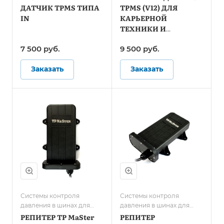
Системы контроля
спецтранспорта
ДАТЧИК TPMS ТИПА
TPMS (V12) ДЛЯ
давления в шинах для
IN
КАРЬЕРНОЙ
автобусов
ТЕХНИКИ И
СПЕЦТЕХНИКИ
7 500
руб.
9 500
руб.
Заказать
Заказать
Системы контроля
Системы контроля
давления в шинах для
давления в шинах для
грузового транспорта/
грузового транспорта/
РЕПИТЕР TP MaSter
РЕПИТЕР