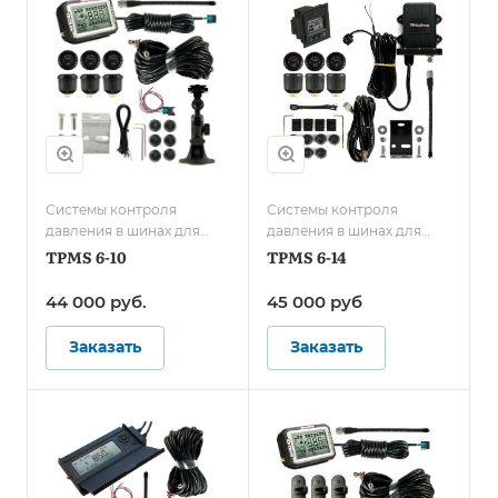
Системы контроля
Системы контроля
давления в шинах для
давления в шинах для
грузового транспорта/
автобусов
TPMS 6-10
TPMS 6-14
Системы контроля
давления в шинах для
44 000
руб.
45 000
руб
автобусов
Заказать
Заказать