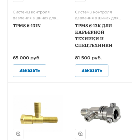
Системы контроля
Системы контроля
давления в шинах для
давления в шинах для
грузового транспорта/
карьерной техники и
TPMS 6-13IN
TPMS 6-13K ДЛЯ
Системы контроля
спецтранспорта
КАРЬЕРНОЙ
давления в шинах для
ТЕХНИКИ И
автобусов
СПЕЦТЕХНИКИ
65 000
руб.
81 500
руб.
Заказать
Заказать