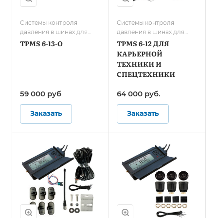
Системы контроля
Системы контроля
давления в шинах для
давления в шинах для
грузового транспорта/
карьерной техники и
TPMS 6-13-O
TPMS 6-12 ДЛЯ
Системы контроля
спецтранспорта
КАРЬЕРНОЙ
давления в шинах для
ТЕХНИКИ И
автобусов
СПЕЦТЕХНИКИ
59 000
руб
64 000
руб.
Заказать
Заказать