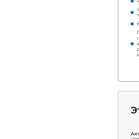
Э
Ак
сре