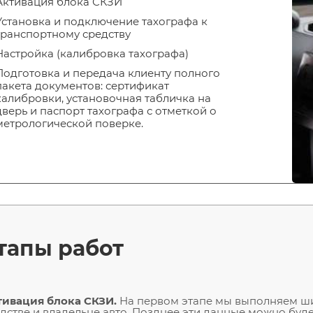
Активация блока СКЗИ
Установка и подключение тахографа к
транспортному средству
Настройка (калибровка тахографа)
Подготовка и передача клиенту полного
пакета документов: сертификат
калибровки, установочная табличка на
дверь и паспорт тахографа с отметкой о
метрологической поверке.
тапы работ
тивация блока СКЗИ.
На первом этапе мы выполняем ш
дстве и владельце авто. Позднее эти данные можно буде