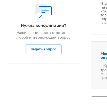
Что
на 
ком
тел
пар
в с
Нужна консультация?
Наши специалисты ответят на
любой интересующий вопрос
Задать вопрос
Мы
ок
Обр
тра
мас
гро