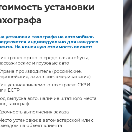
тоимость установки
ахографа
на установки тахографа на автомобиль
ределяется индивидуально для каждого
ента. На конечную стоимость влияет:
Тип транспортного средства: автобусы,
пассажирские и грузовые авто
Страна производитель (российские,
европейские, азиатские, американские)
Тип устанавливаемого тахографа: СКЗИ
или ЕСТР
Год выпуска авто, наличие штатного места
под тахограф
Срочность выполнения заказа
Место установки: в автомастерской или с
выездом на объект клиента