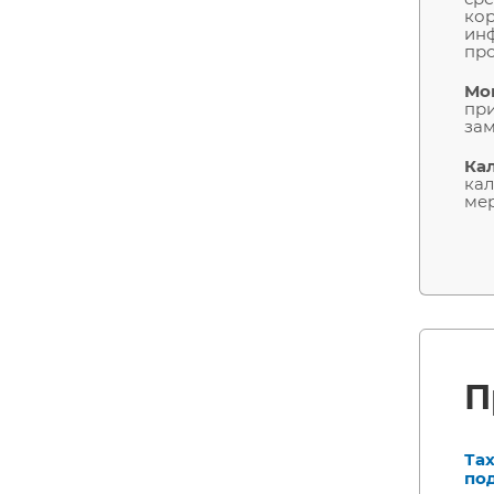
кор
ин
про
Мо
при
зам
Ка
кал
мер
П
Та
по