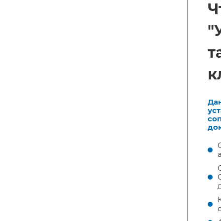
Ч
"
т
к
Да
ус
со
до