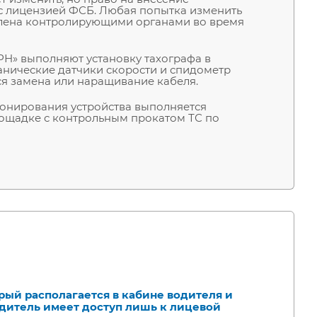
с лицензией ФСБ. Любая попытка изменить
лена контролирующими органами во время
Н» выполняют установку тахографа в
анические датчики скорости и спидометр
я замена или наращивание кабеля.
ионирования устройства выполняется
лощадке с контрольным прокатом ТС по
рый располагается в кабине водителя и
одитель имеет доступ лишь к лицевой