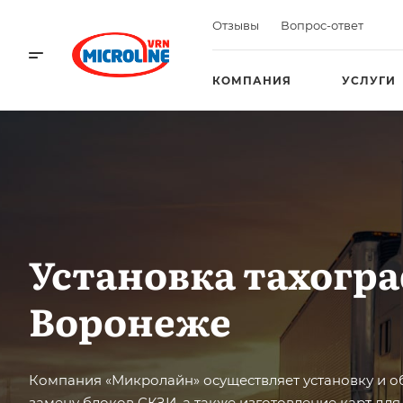
Отзывы
Вопрос-ответ
КОМПАНИЯ
УСЛУГИ
Установка тахогра
Воронеже
Компания «Микролайн» осуществляет установку и о
замену блоков СКЗИ, а также изготовление карт для