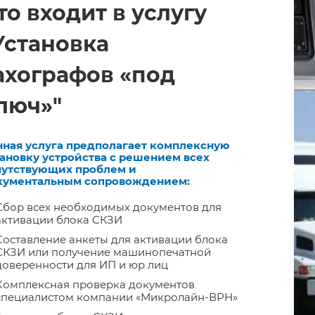
то входит в услугу
Установка
ахографов «под
люч»"
нная услуга предполагает комплексную
тановку устройства с решением всех
путствующих проблем и
кументальным сопровождением:
Сбор всех необходимых документов для
активации блока СКЗИ
Составление анкеты для активации блока
СКЗИ или получение машинопечатной
доверенности для ИП и юр лиц
Комплексная проверка документов
специалистом компании «Микролайн-ВРН»