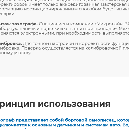
ректировок имеет только аккредитованная мастерская 
формацию несанкционированным способом будет выяв
верки.
нтаж тахографа.
Специалисты компании «Микролайн-ВР
борную панель и подключают к штатной проводке. Мех
еняются электронными, при необходимости выполняетс
либровка.
Для точной настройки и корректности функц
ибровка. Поверка осуществляется на калибровочной п
ному участку.
ринцип использования
хограф представляет собой бортовой самописец, кото
дключается к основным датчикам и системам авто. В