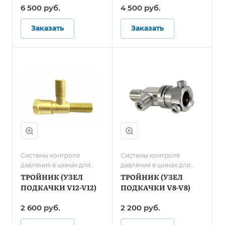
6 500 руб.
4 500 руб.
Заказать
Заказать
Системы контроля
Системы контроля
давления в шинах для
давления в шинах для
карьерной техники и
грузового транспорта/
ТРОЙНИК (УЗЕЛ
ТРОЙНИК (УЗЕЛ
спецтранспорта
Системы контроля
ПОДКАЧКИ V12-V12)
ПОДКАЧКИ V8-V8)
давления в шинах для
автобусов
2 600 руб.
2 200 руб.