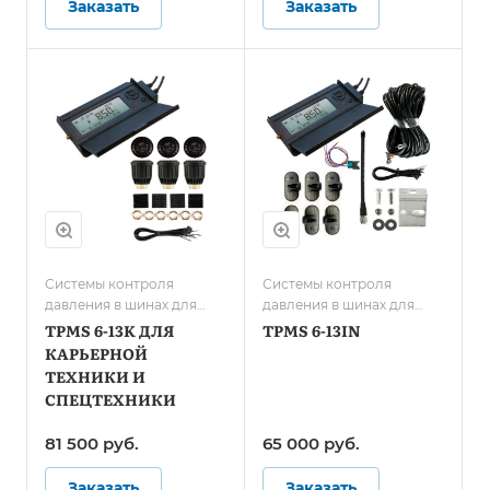
Заказать
Заказать
Системы контроля
Системы контроля
давления в шинах для
давления в шинах для
карьерной техники и
грузового транспорта/
TPMS 6-13K ДЛЯ
TPMS 6-13IN
спецтранспорта
Системы контроля
КАРЬЕРНОЙ
давления в шинах для
ТЕХНИКИ И
автобусов
СПЕЦТЕХНИКИ
81 500 руб.
65 000 руб.
Заказать
Заказать