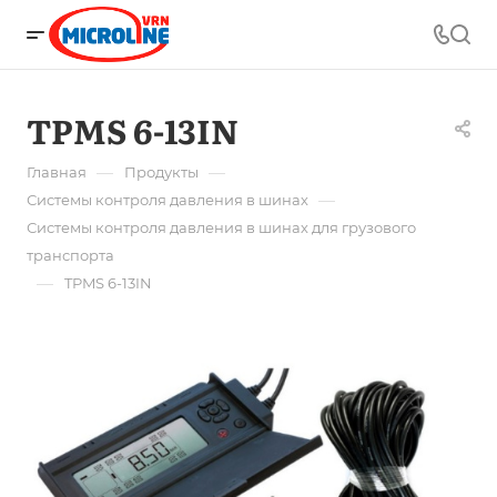
TPMS 6-13IN
—
—
Главная
Продукты
—
Системы контроля давления в шинах
Системы контроля давления в шинах для грузового
транспорта
—
TPMS 6-13IN