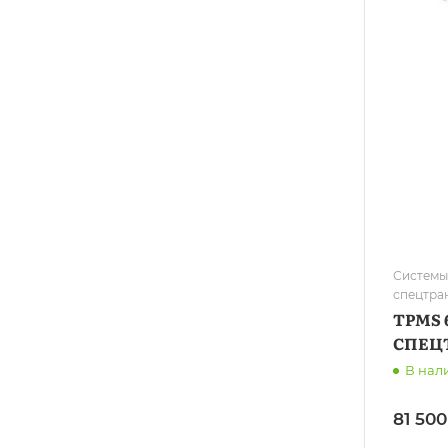
Системы
спецтра
TPMS 
СПЕЦ
В нал
81 500