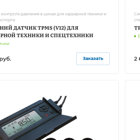
 контроля давления в шинах для карьерной техники и
Си
нспорта
сп
ИЙ ДАТЧИК TPMS (V12) ДЛЯ
Т
ЕРНОЙ ТЕХНИКИ И СПЕЦТЕХНИКИ
ичии
руб.
2 
Заказать