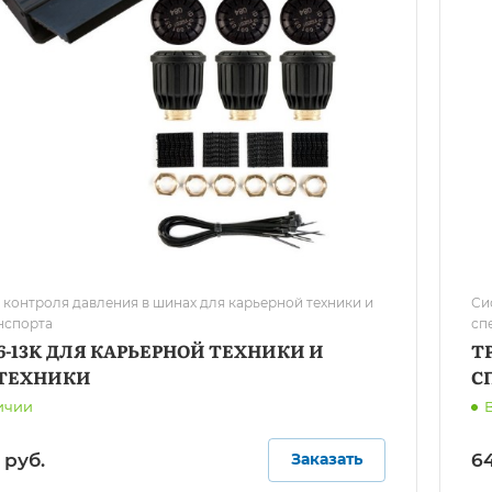
 контроля давления в шинах для карьерной техники и
Си
нспорта
сп
6-13K ДЛЯ КАРЬЕРНОЙ ТЕХНИКИ И
T
ТЕХНИКИ
С
ичии
 руб.
64
Заказать