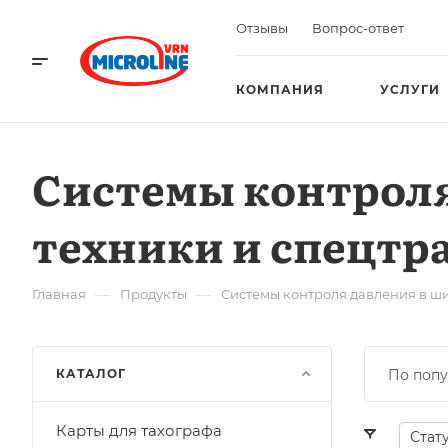
Отзывы
Вопрос-ответ
КОМПАНИЯ
УСЛУГИ
Системы контроля
техники и спецтр
—
—
Главная
Продукты
Системы контроля давления в ш
КАТАЛОГ
По попу
Карты для тахографа
Стат