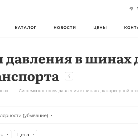
КАТАЛОГ
НОВОСТИ
ЦЕНЫ
КОНТ
 давления в шинах 
анспорта
4
—
инах
Системы контроля давления в шинах для карьерной тех
лярности (убывание)
ус
Цена