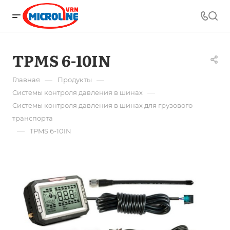
TPMS 6-10IN
—
—
Главная
Продукты
—
Системы контроля давления в шинах
Системы контроля давления в шинах для грузового
транспорта
—
TPMS 6-10IN