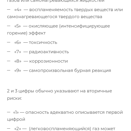
газов или самонагревающихся жидкостей
«4» — воспламеняемость твердых веществ или
самонагревающегося твердого вещества
«5» — окисляющее (интенсифицирующее
горение) эффект
«6» — токсичность
«7» — радиоактивность
«8» — коррозионности
«9» — самопроизвольная бурная реакция
2 и 3 цифры обычно указывают на вторичные
риски:
«1» — опасность адекватно описывается первой
цифрой
«2» — (легковоспламеняющийся) газ может