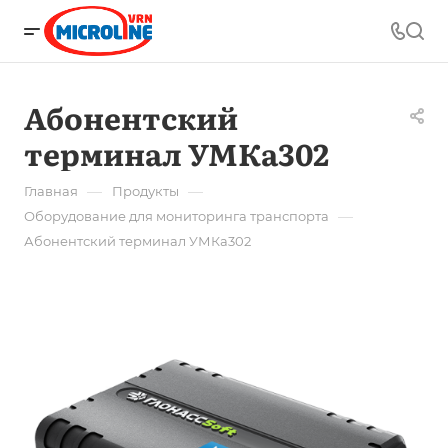
Абонентский
терминал УМКа302
—
—
Главная
Продукты
—
Оборудование для мониторинга транспорта
Абонентский терминал УМКа302