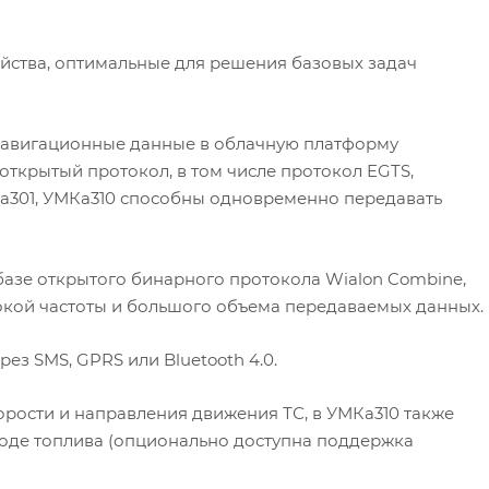
йства, оптимальные для решения базовых задач
 навигационные данные в облачную платформу
ткрытый протокол, в том числе протокол EGTS,
а301, УМКа310 способны одновременно передавать
базе открытого бинарного протокола Wialon Combine,
окой частоты и большого объема передаваемых данных.
з SMS, GPRS или Bluetooth 4.0.
ости и направления движения ТС, в УМКа310 также
оде топлива (опционально доступна поддержка