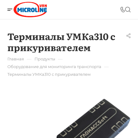
Терминалы УМКа310 c
прикуривателем
—
—
Главная
Продукты
—
Оборудование для мониторинга транспорта
Терминалы УМКа310 c прикуривателем