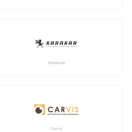
Каракар
Carvis