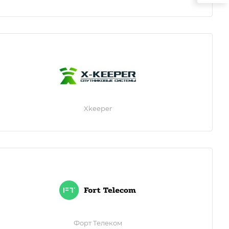
Xkeeper
Форт Телеком