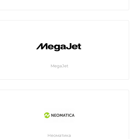
MegaJet
Неоматика