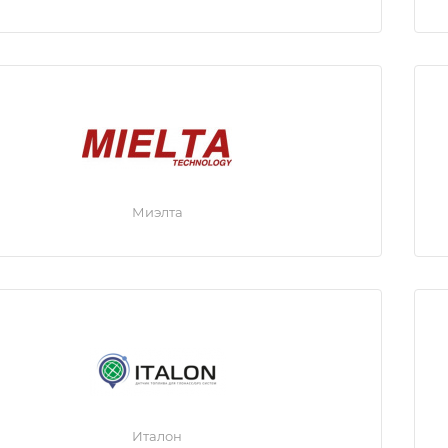
Миэлта
Италон