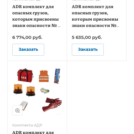
ADR комплект для
ADR комплект для
опасных грузов,
опасных грузов,
которым присвоены
которым присвоены
знаки опасности № 1,
знаки опасности №
1.4, 1.5, 1.6, 2.1, 2.2 (по
4.2, 5.1, 5.2, 6.2, 7 (по
6 774,00
руб.
5 635,00
руб.
ДОПОГ и ТР ТС
ДОПОГ)
018/2011)
Заказать
Заказать
Комплекты АДР
ADR комплект для