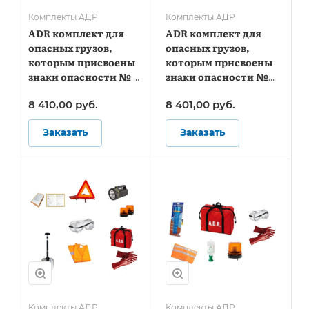
Комплекты АДР
Комплекты АДР
ADR комплект для
ADR комплект для
опасных грузов,
опасных грузов,
которым присвоены
которым присвоены
знаки опасности № 3,
знаки опасности №
4.1, 4.3, 8, 9 (по
4.2, 5.1, 5.2, 6.2, 7 (по
8 410,00
руб.
8 401,00
руб.
ДОПОГ)
ДОПОГ и ТР ТС
018/2011)
Заказать
Заказать
Комплекты АДР
Комплекты АДР