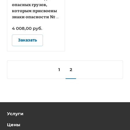
опасных грузов,
которым присвоены
знаки опасности № 1,
1.4, 1.5, 1.6, 2.1, 2.2 (по
4 008,00
руб.
ДОПОГ)
Заказать
1
2
Услуги
Цены